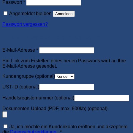
Erforderlich
Passwort
*
Angemeldet bleiben
Anmelden
Passwort vergessen?
Neues Kundenkonto anlegen
Erforderlich
E-Mail-Adresse
*
Ein Link zum Erstellen eines neuen Passworts wird an Ihre
E-Mail-Adresse gesendet.
Kundengruppe
(optional)
UST-ID
(optional)
Handelsregisternummer
(optional)
Dokumenten-Upload (PDF, max. 800kb)
(optional)
Ja, ich möchte ein Kundenkonto eröffnen und akzeptiere
Erforderlich
die
Datenschutzerklärung
.
*