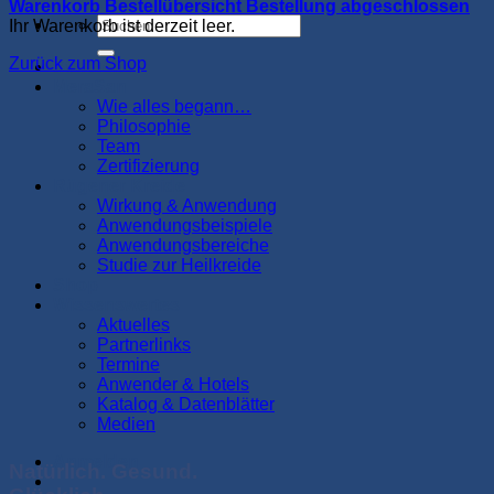
Warenkorb
Bestellübersicht
Bestellung abgeschlossen
Suchen
Ihr Warenkorb ist derzeit leer.
nach:
Zurück zum Shop
Startseite
MeraSan
Wie alles begann…
Philosophie
Team
Zertifizierung
Rügener Kreide
Wirkung & Anwendung
Anwendungsbeispiele
Anwendungsbereiche
Studie zur Heilkreide
Shop
Wissenswertes
Aktuelles
Partnerlinks
Termine
Anwender & Hotels
Katalog & Datenblätter
Medien
Anmelden
Natürlich. Gesund.