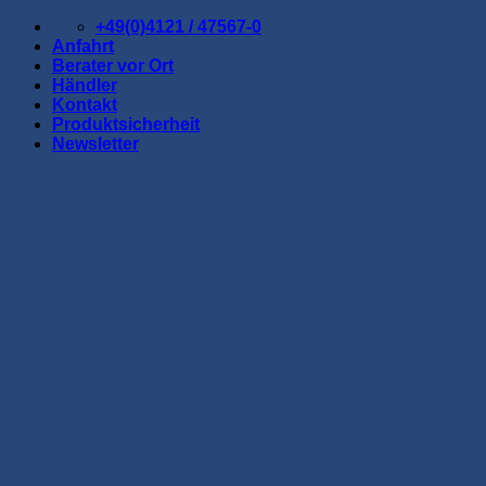
Zum
+49(0)4121 / 47567-0
Inhalt
Anfahrt
springen
Berater vor Ort
Händler
Kontakt
Produktsicherheit
Newsletter