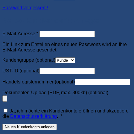
Passwort vergessen?
Neues Kundenkonto anlegen
Erforderlich
E-Mail-Adresse
*
Ein Link zum Erstellen eines neuen Passworts wird an Ihre
E-Mail-Adresse gesendet.
Kundengruppe
(optional)
UST-ID
(optional)
Handelsregisternummer
(optional)
Dokumenten-Upload (PDF, max. 800kb)
(optional)
Ja, ich möchte ein Kundenkonto eröffnen und akzeptiere
Erforderlich
die
Datenschutzerklärung
.
*
Neues Kundenkonto anlegen