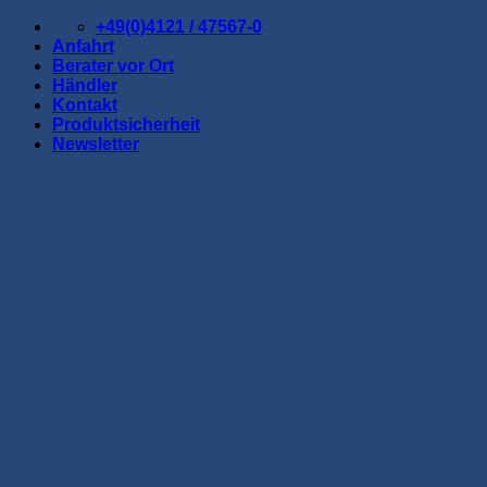
Zum
+49(0)4121 / 47567-0
Inhalt
Anfahrt
springen
Berater vor Ort
Händler
Kontakt
Produktsicherheit
Newsletter