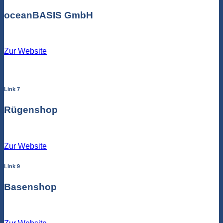
oceanBASIS GmbH
Zur Website
Link 7
Rügenshop
Zur Website
Link 9
Basenshop