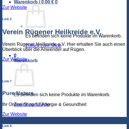
Warenkorb /
0,00
€
0
Zur Website
Link 2
Verein Rügener Heilkreide e.V.
Es befinden sich keine Produkte im Warenkorb.
Verein Rügener Heilkreide e.V. Hier erhalten Sie auch einen
Zurück zum Shop
Überblick über die Anwender auf Rügen.
0
Zur Website
Warenkorb
Link 7
Pure Nature
Es befinden sich keine Produkte im Warenkorb.
Ihr Online Shop für Allergie & Gesundheit
Zurück zum Shop
Zur Website
Link 9