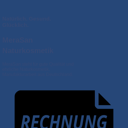
Natürlich. Gesund.
Glücklich.
MeraSan
Naturkosmetik
MeraSan steht für gute Qualität und
ehrliche Naturkosmetik.
Manufakturarbeit aus Deutschland.