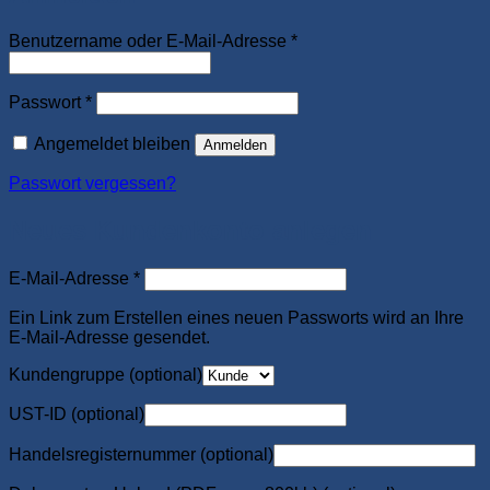
Erforderlich
Benutzername oder E-Mail-Adresse
*
Erforderlich
Passwort
*
Angemeldet bleiben
Anmelden
Passwort vergessen?
Neues Kundenkonto anlegen
Erforderlich
E-Mail-Adresse
*
Ein Link zum Erstellen eines neuen Passworts wird an Ihre
E-Mail-Adresse gesendet.
Kundengruppe
(optional)
UST-ID
(optional)
Handelsregisternummer
(optional)