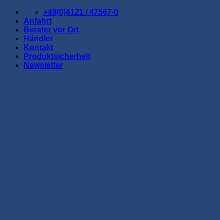
Zum
+49(0)4121 / 47567-0
Inhalt
Anfahrt
springen
Berater vor Ort
Händler
Kontakt
Produktsicherheit
Newsletter