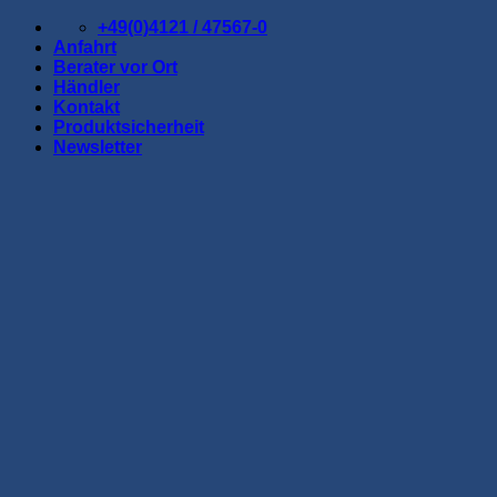
Zum
+49(0)4121 / 47567-0
Inhalt
Anfahrt
springen
Berater vor Ort
Händler
Kontakt
Produktsicherheit
Newsletter