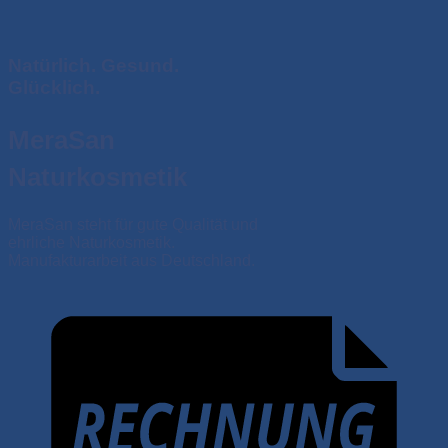
Natürlich. Gesund.
Glücklich.
MeraSan
Naturkosmetik
MeraSan steht für gute Qualität und
ehrliche Naturkosmetik.
Manufakturarbeit aus Deutschland.