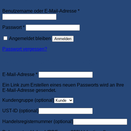
Erforderlich
Benutzername oder E-Mail-Adresse
*
Erforderlich
Passwort
*
Angemeldet bleiben
Anmelden
Passwort vergessen?
Neues Kundenkonto anlegen
Erforderlich
E-Mail-Adresse
*
Ein Link zum Erstellen eines neuen Passworts wird an Ihre
E-Mail-Adresse gesendet.
Kundengruppe
(optional)
UST-ID
(optional)
Handelsregisternummer
(optional)