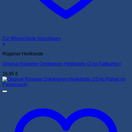
Zur Wunschliste hinzufügen
+
Rügener Heilkreide
Original Rügener Dreikronen-Heilkreide (2 kg Faltkarton)
16,95
€