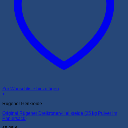
Zur Wunschliste hinzufügen
+
Rügener Heilkreide
Original Rügener Dreikronen-Heilkreide (25 kg Pulver im
Papiersack)