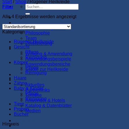
Start
/
Shop
/
Rügener Heilkreide
Suchen
Filter
nach:
Alle 4 Ergebnisse werden angezeigt
Startseite
MeraSan
Wie alles begann…
Kategorien
Philosophie
Team
Rügener Heilkreide
Zertifizierung
Gesicht
Rügener Kreide
Pflege
Wirkung & Anwendung
Reinigung
Anwendungsbeispiele
Körper
Anwendungsbereiche
Pflege
Studie zur Heilkreide
Reinigung
Shop
Haare
Wissenswertes
Zähne
Aktuelles
Baby & Kinder
Partnerlinks
Pflege
Termine
Reinigung
Anwender & Hotels
Tiere
Katalog & Datenblätter
Proben
Medien
Bücher
Anmelden
Hinweis