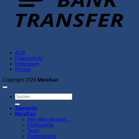
AGB
Datenschutz
Impressum
Presse
Copyright 2026
MeraSan
Suchen
nach:
Startseite
MeraSan
Wie alles begann…
Philosophie
Team
Zertifizierung