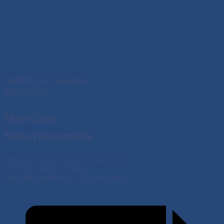
Natürlich. Gesund.
Glücklich.
MeraSan
Naturkosmetik
MeraSan steht für gute Qualität und
ehrliche Naturkosmetik.
Manufakturarbeit aus Deutschland.