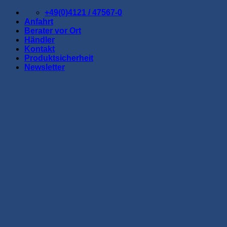
Zum
+49(0)4121 / 47567-0
Inhalt
Anfahrt
springen
Berater vor Ort
Händler
Kontakt
Produktsicherheit
Newsletter