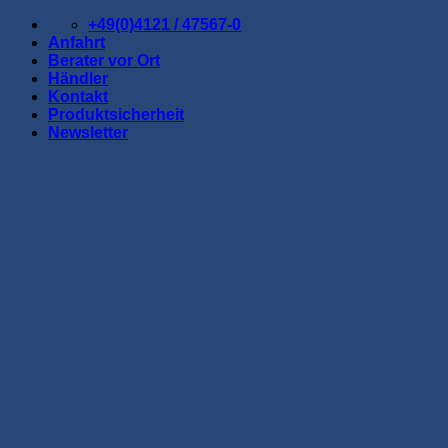
Zum
+49(0)4121 / 47567-0
Inhalt
Anfahrt
springen
Berater vor Ort
Händler
Kontakt
Produktsicherheit
Newsletter