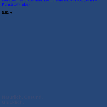
MeraSan Naturkosmetik Zahncreme MENTHOL (50 ml –
Kunststoff-Tube)
6,95
€
Natürlich. Gesund.
Glücklich.