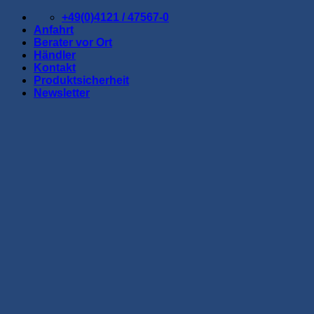
Zum
+49(0)4121 / 47567-0
Inhalt
Anfahrt
springen
Berater vor Ort
Händler
Kontakt
Produktsicherheit
Newsletter