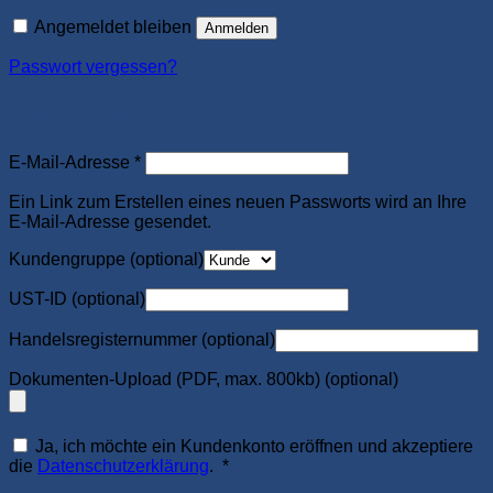
Angemeldet bleiben
Anmelden
Passwort vergessen?
Neues Kundenkonto anlegen
Erforderlich
E-Mail-Adresse
*
Ein Link zum Erstellen eines neuen Passworts wird an Ihre
E-Mail-Adresse gesendet.
Kundengruppe
(optional)
UST-ID
(optional)
Handelsregisternummer
(optional)
Dokumenten-Upload (PDF, max. 800kb)
(optional)
Ja, ich möchte ein Kundenkonto eröffnen und akzeptiere
Erforderlich
die
Datenschutzerklärung
.
*