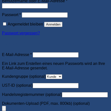
Erforderlich
Benutzername oder E-Mail-Adresse
*
Erforderlich
Passwort
*
Angemeldet bleiben
Anmelden
Passwort vergessen?
Neues Kundenkonto anlegen
Erforderlich
E-Mail-Adresse
*
Ein Link zum Erstellen eines neuen Passworts wird an Ihre
E-Mail-Adresse gesendet.
Kundengruppe
(optional)
UST-ID
(optional)
Handelsregisternummer
(optional)
Dokumenten-Upload (PDF, max. 800kb)
(optional)