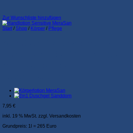
Zur Wunschliste hinzufügen
Start
/
Shop
/
Körper
/
Pflege
MeraSan Naturkosmetik
Handlotion SENSITIVE (30
ml – Kunststoff-
Tubenflasche)
7,95
€
inkl. 19 % MwSt.
zzgl. Versandkosten
Grundpreis: 1l = 265 Euro