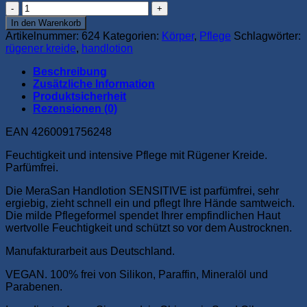
MeraSan
Naturkosmetik
In den Warenkorb
Handlotion
Artikelnummer:
624
Kategorien:
Körper
,
Pflege
Schlagwörter:
SENSITIVE
rügener kreide
,
handlotion
(30
ml
Beschreibung
-
Zusätzliche Information
Kunststoff-
Produktsicherheit
Tubenflasche)
Rezensionen (0)
Menge
EAN 4260091756248
Feuchtigkeit und intensive Pflege mit Rügener Kreide.
Parfümfrei.
Die MeraSan Handlotion SENSITIVE ist parfümfrei, sehr
ergiebig, zieht schnell ein und pflegt Ihre Hände samtweich.
Die milde Pflegeformel spendet Ihrer empfindlichen Haut
wertvolle Feuchtigkeit und schützt so vor dem Austrocknen.
Manufakturarbeit aus Deutschland.
VEGAN. 100% frei von Silikon, Paraffin, Mineralöl und
Parabenen.