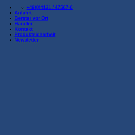
Zum
+49(0)4121 / 47567-0
Inhalt
Anfahrt
springen
Berater vor Ort
Händler
Kontakt
Produktsicherheit
Newsletter