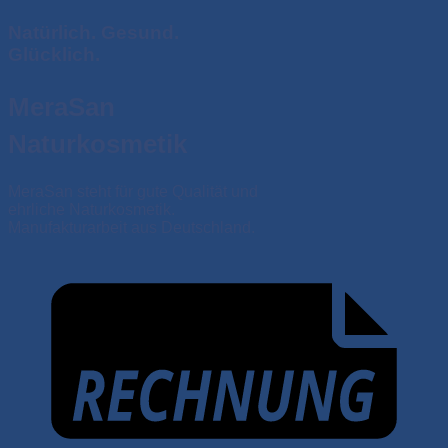
Natürlich. Gesund.
Glücklich.
MeraSan
Naturkosmetik
MeraSan steht für gute Qualität und
ehrliche Naturkosmetik.
Manufakturarbeit aus Deutschland.