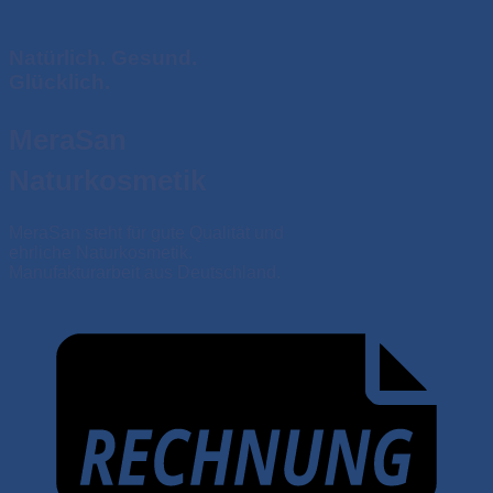
Natürlich. Gesund.
Glücklich.
MeraSan
Naturkosmetik
MeraSan steht für gute Qualität und
ehrliche Naturkosmetik.
Manufakturarbeit aus Deutschland.