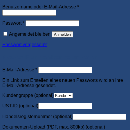
Erforderlich
Benutzername oder E-Mail-Adresse
*
Erforderlich
Passwort
*
Angemeldet bleiben
Anmelden
Passwort vergessen?
Neues Kundenkonto anlegen
Erforderlich
E-Mail-Adresse
*
Ein Link zum Erstellen eines neuen Passworts wird an Ihre
E-Mail-Adresse gesendet.
Kundengruppe
(optional)
UST-ID
(optional)
Handelsregisternummer
(optional)
Dokumenten-Upload (PDF, max. 800kb)
(optional)