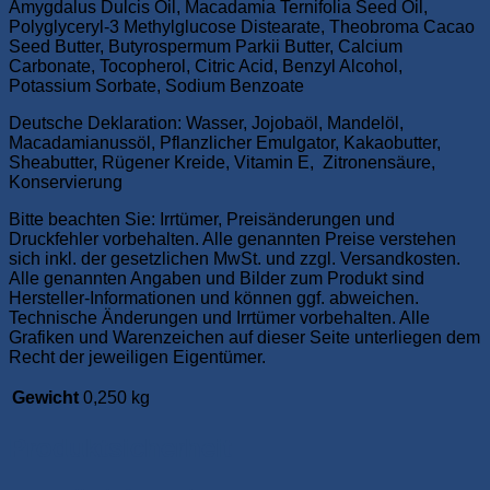
Amygdalus Dulcis Oil,
Macadamia Ternifolia Seed Oil,
Polyglyceryl-3 Methylglucose Distearate, Theobroma Cacao
Seed Butter, Butyrospermum Parkii Butter, Calcium
Carbonate, Tocopherol, Citric Acid, Benzyl Alcohol,
Potassium Sorbate, Sodium Benzoate
Deutsche Deklaration: Wasser, Jojobaöl, Mandelöl,
Macadamianussöl, Pflanzlicher Emulgator, Kakaobutter,
Sheabutter, Rügener Kreide, Vitamin E,
Zitronensäure,
Konservierung
Bitte beachten Sie: Irrtümer, Preisänderungen und
Druckfehler vorbehalten. Alle genannten Preise verstehen
sich inkl. der gesetzlichen MwSt. und zzgl. Versandkosten.
Alle genannten Angaben und Bilder zum Produkt sind
Hersteller-Informationen und können ggf. abweichen.
Technische Änderungen und Irrtümer vorbehalten. Alle
Grafiken und Warenzeichen auf dieser Seite unterliegen dem
Recht der jeweiligen Eigentümer.
Gewicht
0,250 kg
Produktsicherheit