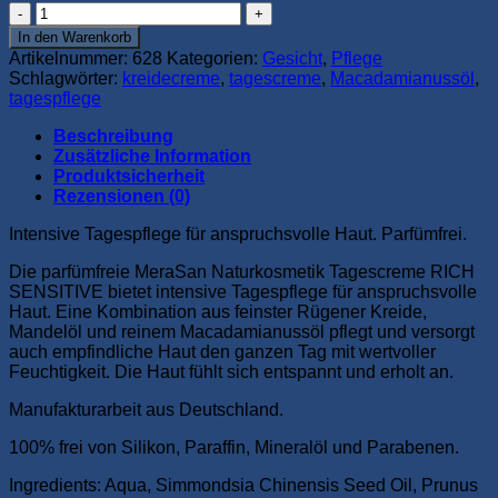
MeraSan
Naturkosmetik
In den Warenkorb
Tagescreme
Artikelnummer:
628
Kategorien:
Gesicht
,
Pflege
RICH
Schlagwörter:
kreidecreme
,
tagescreme
,
Macadamianussöl
,
SENSITIVE
tagespflege
(250
ml
Beschreibung
-
Zusätzliche Information
Kunststoff-
Produktsicherheit
Tiegel)
Rezensionen (0)
Menge
Intensive Tagespflege für anspruchsvolle Haut. Parfümfrei.
Die parfümfreie MeraSan Naturkosmetik Tagescreme RICH
SENSITIVE bietet intensive Tagespflege für anspruchsvolle
Haut. Eine Kombination aus feinster Rügener Kreide,
Mandelöl und reinem Macadamianussöl pflegt und versorgt
auch empfindliche Haut den ganzen Tag mit wertvoller
Feuchtigkeit. Die Haut fühlt sich entspannt und erholt an.
Manufakturarbeit aus Deutschland.
100% frei von Silikon, Paraffin, Mineralöl und Parabenen.
Ingredients: Aqua, Simmondsia Chinensis Seed Oil, Prunus