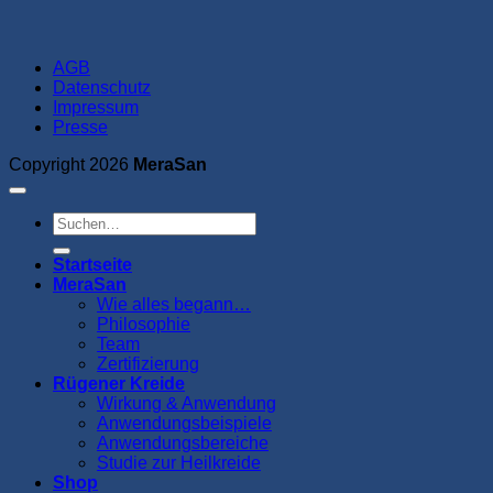
AGB
Datenschutz
Impressum
Presse
Copyright 2026
MeraSan
Suchen
nach:
Startseite
MeraSan
Wie alles begann…
Philosophie
Team
Zertifizierung
Rügener Kreide
Wirkung & Anwendung
Anwendungsbeispiele
Anwendungsbereiche
Studie zur Heilkreide
Shop