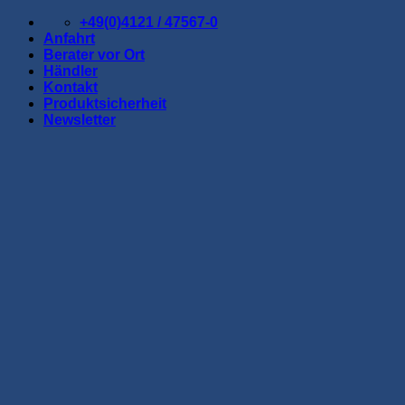
Zum
+49(0)4121 / 47567-0
Inhalt
Anfahrt
springen
Berater vor Ort
Händler
Kontakt
Produktsicherheit
Newsletter